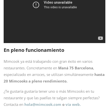
En pleno funcionamiento
Mimcook ya está trabajando con gran éxito en varios
restaurantes. Concretamente en
Maná 75 Barcelona
,
especializado en arroces, se utilizan simultáneamente
hasta
20 Mimcooks a pleno rendimiento.
¿Te gustaría gustaría tener uno o más Mimcooks en tu
restaurante y que las paellas te salgan siempre perfectas?
Contacta en
hola@
mimcook.com
o
vía web.