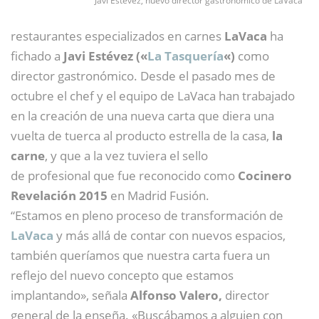
Javi Estévez, nuevo director gastronómico de LaVaca
restaurantes especializados en carnes
LaVaca
ha
fichado a
Javi Estévez («
La Tasquería
«)
como
director gastronómico. Desde el pasado mes de
octubre el chef y el equipo de LaVaca han trabajado
en la creación de una nueva carta que diera una
vuelta de tuerca al producto estrella de la casa,
la
carne
, y que a la vez tuviera el sello
de profesional que fue reconocido como
Cocinero
Revelación 2015
en Madrid Fusión.
“Estamos en pleno proceso de transformación de
LaVaca
y más allá de contar con nuevos espacios,
también queríamos que nuestra carta fuera un
reflejo del nuevo concepto que estamos
implantando», señala
Alfonso Valero,
director
general de la enseña. «Buscábamos a alguien con