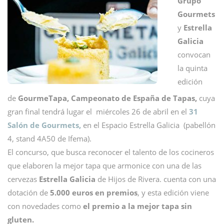
Grupo
Gourmets
y
Estrella
Galicia
convocan
la quinta
edición
de
GourmeTapa, Campeonato de España de Tapas,
cuya
gran final tendrá lugar el miércoles 26 de abril en el
31
Salón de Gourmets,
en el Espacio Estrella Galicia (pabellón
4, stand 4A50 de Ifema).
El concurso, que busca reconocer el talento de los cocineros
que elaboren la mejor tapa que armonice con una de las
cervezas
Estrella Galicia
de Hijos de Rivera. cuenta con una
dotación de
5.000 euros en premios
, y esta edición viene
con novedades como
el premio a la mejor tapa sin
gluten.