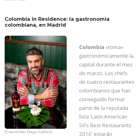
Colombia in Residence: la gastronomia
colombiana, en Madrid
Colombia
«toma»
gastronómicamente la
capital durante el mes
de marzo. Los chefs
de cuatro restaurantes
colombianos que han
conseguido formar
parte de la reputada
lista ‘Latin American
50’s Best Restaurants
El bartender Diego Cabrera
2016’ estarán