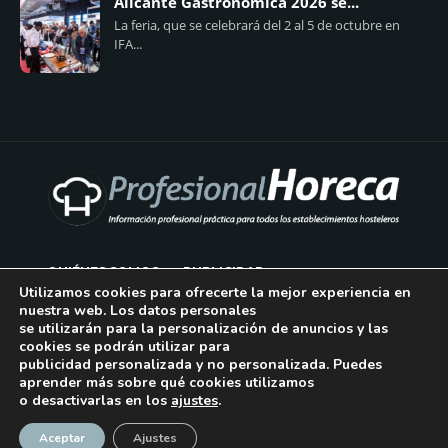
Alicante Gastronómica 2026 se...
La feria, que se celebrará del 2 al 5 de octubre en
IFA...
QUIÉNES SOMOS
PUBLICIDAD
Utilizamos cookies para ofrecerte la mejor experiencia en
nuestra web. Los datos personales
AVISO LEGAL
se utilizarán para la personalización de anuncios y las
cookies se podrán utilizar para
POLÍTICA DE COOKIES
publicidad personalizada y no personalizada. Puedes
aprender más sobre qué cookies utilizamos
POLÍTICA DE PRIVACIDAD
o desactivarlas en los
ajustes
.
¡Suscríbase!
CONTACTO
Aceptar
Ajustes