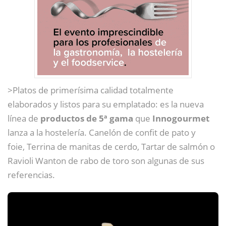
>Platos de primerísima calidad totalmente
elaborados y listos para su emplatado: es la nueva
línea de
productos de 5ª gama
que
Innogourmet
lanza a la hostelería. Canelón de confit de pato y
foie, Terrina de manitas de cerdo, Tartar de salmón o
Ravioli Wanton de rabo de toro son algunas de sus
referencias.