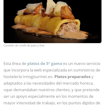
Canelón de confit de pato y foie
Esta línea de
platos de 5ª gama
es un nuevo servicio
que incorpora la web especializada en suministros de
hostelería Innogourmet.es.
Platos preparados
y
adaptados a las necesidades del mercado horeca,
«que demandaban nuestros clientes, y que pretende
ser un apoyo especialmente en los momentos de
mayor intensidad de trabajo, en los puntos álgidos de