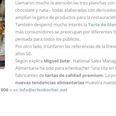
Llamaron mucho la atención las tres planchas con 
chocolate y nata – todas elaboradas con derivados
amplían la gama de productos para la restauració
También despertó mucho interés la
Tarta de Ma
más consumidores se preocupan por diferentes fo
pensada para todos los públicos.
Por otro lado, triunfaron las referencias de la líne
años 50.
Según explica
Miguel Sute
r, National Sales Manag
Alimentaria ha sido para erlenbacher “una cita e
fabricantes de
tartas de calidad premium
. La p
nuevas tendencias alimentarias
muestra nuestr
7 806
o en
info@
erlenbacher.net