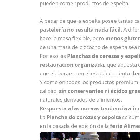
pueden comer productos de espelta.
A pesar de que la espelta posee tantas car
pastelería no resulta nada fácil
. A dife
hace la masa flexible, pero
menos glute
de una masa de bizcocho de espelta sea 
Por eso las
Planchas de cerezas y espel
restauración organizada,
que apuesta c
que elaborarse en el establecimiento:
bas
Y como en todos los productos premium c
calidad,
sin conservantes ni ácidos gra
naturales derivados de alimentos.
Respuesta a las nuevas tendencia alim
La
Plancha de cerezas y espelta
se suma
en la pasada de edición de la
feria Alime