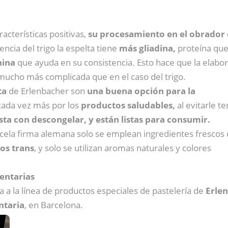
acterísticas positivas,
su procesamiento en el obrador
rencia del trigo la espelta tiene
más
gliadina,
proteína qu
nina
que ayuda en su consistencia. Esto hace que la elabo
mucho más complicada que en el caso del trigo.
ta
de Erlenbacher son
una buena opción para la
ada vez más por los
productos saludables,
al evitarle t
ta con descongelar, y están listas para consumir.
ela firma alemana solo se emplean ingredientes frescos
sos trans
, y solo se utilizan aromas naturales y colores
entarias
 a la línea de productos especiales de pastelería de
Erle
ntaria
, en Barcelona.