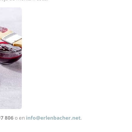
97 806
o en
info@
erlenbacher.net
.