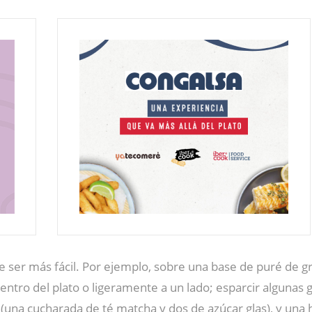
 ser más fácil. Por ejemplo, sobre una base de puré de g
centro del plato o ligeramente a un lado; esparcir algunas
 (una cucharada de té matcha y dos de azúcar glas), y una 