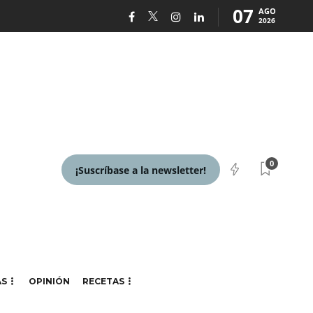
07
AGO
2026
0
¡Suscríbase a la newsletter!
AS
OPINIÓN
RECETAS