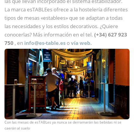
las que llevan incorporado el sistema estabilizador.
La marca esTABLEes ofrece a la hostelería diferentes
tipos de mesas «establees» que se adaptan a todas
las necesidades y los estilos decorativos. ¿Quiere
conocerlas? Más información en el tel.
(+34) 627 923
750
, en
info@
es-table.es
o
vía web.
Con las mesas de esTABLes ya nunca se derramarán las bebidas ni se
caerán al suelo