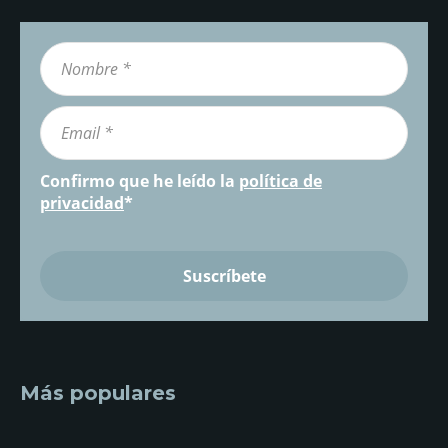
Confirmo que he leído la
política de
privacidad
*
Más populares