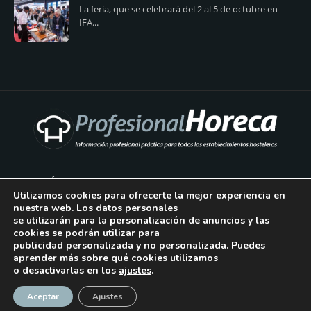
La feria, que se celebrará del 2 al 5 de octubre en
IFA...
QUIÉNES SOMOS
PUBLICIDAD
Utilizamos cookies para ofrecerte la mejor experiencia en
nuestra web. Los datos personales
AVISO LEGAL
se utilizarán para la personalización de anuncios y las
cookies se podrán utilizar para
POLÍTICA DE COOKIES
publicidad personalizada y no personalizada. Puedes
aprender más sobre qué cookies utilizamos
POLÍTICA DE PRIVACIDAD
o desactivarlas en los
ajustes
.
¡Suscríbase!
CONTACTO
Aceptar
Ajustes