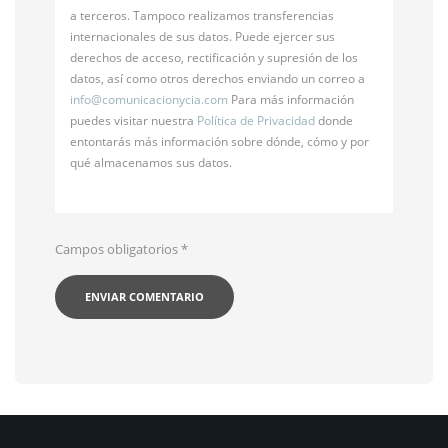
a terceros. Tampoco realizamos transferencias
internacionales de sus datos. Puede ejercer sus
derechos de acceso, rectificación y supresión de los
datos, así como otros derechos enviando un correo a
info@
comunicacionycia.com
Para más información
puedes visitar nuestra
Política de Privacidad
donde
entontarás más información sobre dónde, cómo y por
qué almacenamos sus datos.
Campos obligatorios
*