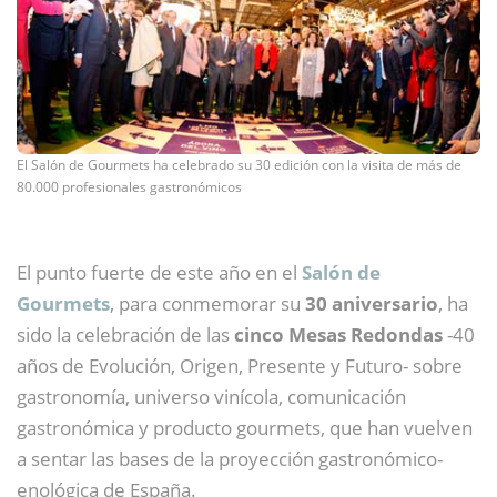
El Salón de Gourmets ha celebrado su 30 edición con la visita de más de
80.000 profesionales gastronómicos
El punto fuerte de este año en el
Salón de
Gourmets
, para conmemorar su
30 aniversario
, ha
sido la celebración de las
cinco Mesas Redondas
-40
años de Evolución, Origen, Presente y Futuro- sobre
gastronomía, universo vinícola, comunicación
gastronómica y producto gourmets, que han vuelven
a sentar las bases de la proyección gastronómico-
enológica de España.