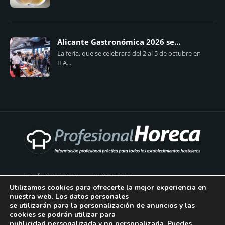
Alicante Gastronómica 2026 se...
La feria, que se celebrará del 2 al 5 de octubre en
IFA...
QUIÉNES SOMOS
PUBLICIDAD
Utilizamos cookies para ofrecerte la mejor experiencia en
nuestra web. Los datos personales
AVISO LEGAL
se utilizarán para la personalización de anuncios y las
cookies se podrán utilizar para
POLÍTICA DE COOKIES
publicidad personalizada y no personalizada. Puedes