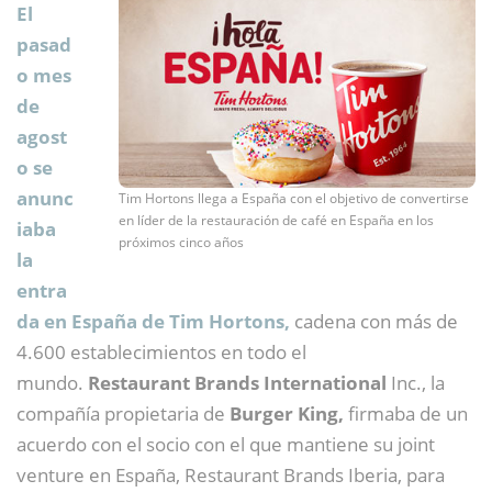
El
pasad
o mes
de
agost
o se
anunc
Tim Hortons llega a España con el objetivo de convertirse
en líder de la restauración de café en España en los
iaba
próximos cinco años
la
entra
da en España de Tim Hortons,
cadena
con más de
4.600 establecimientos en todo el
mundo.
Restaurant Brands International
Inc., la
compañía propietaria de
Burger King,
firmaba de un
acuerdo con el socio con el que mantiene su joint
venture en España, Restaurant Brands Iberia, para