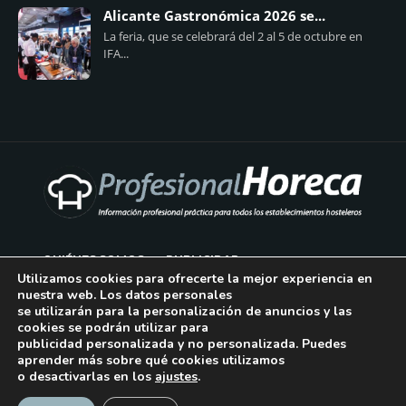
Alicante Gastronómica 2026 se...
La feria, que se celebrará del 2 al 5 de octubre en
IFA...
QUIÉNES SOMOS
PUBLICIDAD
Utilizamos cookies para ofrecerte la mejor experiencia en
nuestra web. Los datos personales
AVISO LEGAL
se utilizarán para la personalización de anuncios y las
cookies se podrán utilizar para
POLÍTICA DE COOKIES
publicidad personalizada y no personalizada. Puedes
aprender más sobre qué cookies utilizamos
POLÍTICA DE PRIVACIDAD
o desactivarlas en los
ajustes
.
¡Suscríbase!
CONTACTO