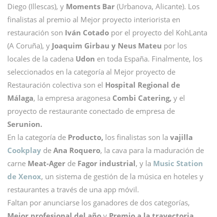
Diego (Illescas), y
Moments Bar
(Urbanova, Alicante). Los
finalistas al premio al Mejor proyecto interiorista en
restauración son
Iván Cotado
por el proyecto del KohLanta
(A Coruña), y
Joaquim Girbau y Neus Mateu
por los
locales de la cadena
Udon
en toda España. Finalmente, los
seleccionados en la categoría al Mejor proyecto de
Restauración colectiva son el
Hospital Regional de
Málaga
, la empresa aragonesa
Combi Catering,
y el
proyecto de restaurante conectado de empresa de
Serunion.
En la categoría de
Producto,
los finalistas son la
vajilla
Cookplay
de
Ana Roquero
, la cava para la maduración de
carne
Meat-Ager
de
Fagor industrial
, y la
Music Station
de Xenox
, un sistema de gestión de la música en hoteles y
restaurantes a través de una app móvil.
Faltan por anunciarse los ganadores de dos categorías,
Mejor profesional del año
y
Premio a la trayectoria