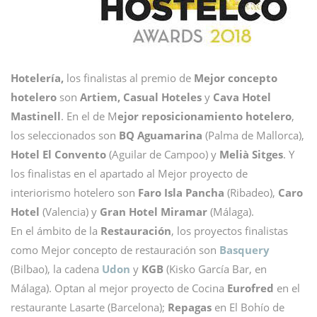
Hotelería,
los finalistas al premio de
Mejor concepto
hotelero
son
Artiem, Casual Hoteles
y
Cava Hotel
Mastinell
. En el de M
ejor reposicionamiento hotelero
,
los seleccionados son
BQ Aguamarina
(Palma de Mallorca),
Hotel El Convento
(Aguilar de Campoo) y
Melià Sitges
. Y
los finalistas en el apartado al Mejor proyecto de
interiorismo hotelero son
Faro Isla Pancha
(Ribadeo),
Caro
Hotel
(Valencia) y
Gran Hotel Miramar
(Málaga).
En el ámbito de la
Restauración
, los proyectos finalistas
como Mejor concepto de restauración son
Basquery
(Bilbao), la cadena
Udon
y
KGB
(Kisko García Bar, en
Málaga). Optan al mejor proyecto de Cocina
Eurofred
en el
restaurante Lasarte (Barcelona);
Repagas
en El Bohío de