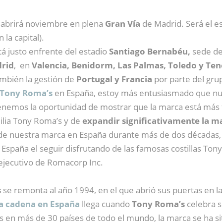
e abrirá noviembre en plena
Gran Vía
de Madrid. Será el e
la capital).
á justo enfrente del estadio
Santiago Bernabéu,
sede de
rid
, en
Valencia, Benidorm, Las Palmas, Toledo y Ten
mbién la gestión de
Portugal y Francia
por parte del gru
Tony Roma’s
en España, estoy más entusiasmado que nunc
Tenemos la oportunidad de mostrar que la marca está más f
milia Tony Roma’s y de
expandir significativamente la m
r de nuestra marca en España durante más de dos décadas
 España el seguir disfrutando de las famosas costillas To
 ejecutivo de Romacorp Inc.
s
se remonta al año 1994, en el que abrió sus puertas en l
la cadena en España
llega cuando
Tony Roma’s
celebra s
es en más de 30 países de todo el mundo, la marca se ha 