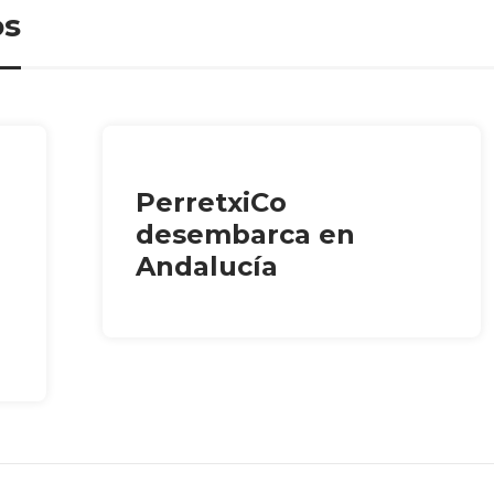
os
PerretxiCo
desembarca en
Andalucía