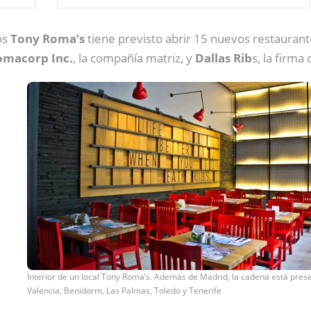
os
Tony Roma’s
tiene previsto abrir 15 nuevos restauran
omacorp Inc.
, la compañía matriz, y
Dallas Rib
s, la firma
Interior de un local Tony Roma’s. Además de Madrid, la cadena está pres
Valencia, Benidorm, Las Palmas, Toledo y Tenerife