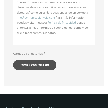
internacionales de sus datos. Puede ejercer sus
derechos de acceso, rectificación y supresión de los
datos, así como otros derechos enviando un correo a
info@
comunicacionycia.com
Para más información
puedes visitar nuestra
Política de Privacidad
donde
entontarás más información sobre dónde, cómo y por
qué almacenamos sus datos.
Campos obligatorios
*