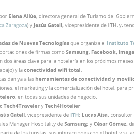
 por
Elena Allúe
, directora general de Turismo del Gobie
ca Zaragoza
) y
Jesús Gatell,
vicepresidente de
ITH
, y, te
adas de Nuevas Tecnologías
que organiza el
Instituto 
s aportaciones de firmas como
Samsung, Facebook, Imagar
en dos áreas clave para la hotelería en los próximos meses
abajo) y la
conectividad wifi total.
tas dan ya a las
herramientas de conectividad y movili
ciones, el marketing y la comercialización del hotel, para 
telero
, en todas sus unidades de negocio.
s: Tech4Traveler
y
Tech4Hotelier
esús Gatell
, vicepresidente de
ITH
;
Lucas Aisa,
consultor 
Sales Manager Hospitality de
Samsung
; y
César Gómez,
di
parte de los turistas, sus interacciones con el hotel, y su 