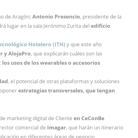
rno de Aragón;
Antonio Presencio
, presidente de la
ndrá lugar en la sala Jerónimo Zurita del
edificio
Tecnológico Hotelero (ITH)
y que este año
 y AlojaPro
, que explicarán cuáles son las
:
los usos de los wearables o accesorios
dad
, el potencial de otras plataformas y soluciones
proponer
estrategias transversales, que tengan
de marketing digital de Cliente
en CeConBe
rector comercial de
Imagar
, que harán un itinerario
aplicación en diferentes áreas de negocio.