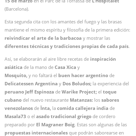
15 de marzo
en el Parc de la Torrassa de
L’Hospitalet
(Barcelona).
Esta segunda cita con los amantes del fuego y las brasas
mantiene el mismo espíritu y filosofía de la primera edición:
reivindicar el arte de la barbacoa
y mostrar las
diferentes técnicas y tradiciones propias de cada país
.
Así, se elaborarán al aire libre recetas de
inspiración
asiática
de la mano de
Casa Xica
y
Mosquito,
y no faltará el
buen hacer argentino
de
Delicatessen Argentina
y
Dos Boludos;
la experiencia del
peruano Jeff Espinoza
de
Warike Project;
el
toque
cubano
del nuevo restaurante
Matanzas:
los
sabores
venezolanos
de
Ïnta,
la
comida callejera india
de
Masala73
o el
asado tradicional griego
de cordero
preparado por
El Magraner Boig
. Estas son algunas de las
propuestas internacionales
que podrán saborearse en