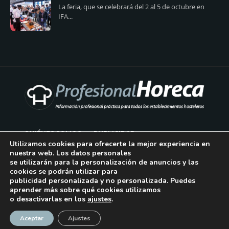
La feria, que se celebrará del 2 al 5 de octubre en
IFA...
QUIÉNES SOMOS
PUBLICIDAD
Utilizamos cookies para ofrecerte la mejor experiencia en
nuestra web. Los datos personales
AVISO LEGAL
se utilizarán para la personalización de anuncios y las
cookies se podrán utilizar para
POLÍTICA DE COOKIES
publicidad personalizada y no personalizada. Puedes
aprender más sobre qué cookies utilizamos
POLÍTICA DE PRIVACIDAD
o desactivarlas en los
ajustes
.
¡Suscríbase!
CONTACTO
Aceptar
Ajustes