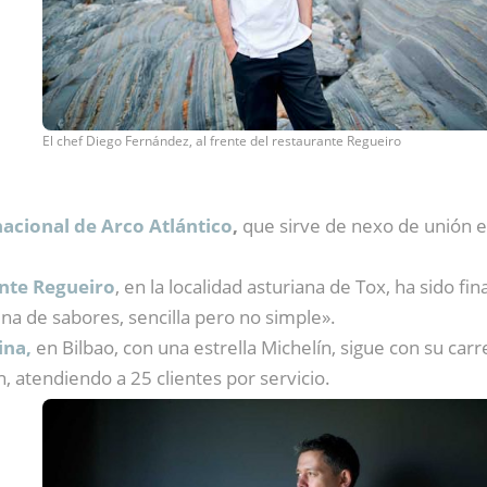
El chef Diego Fernández, al frente del restaurante Regueiro
nacional de Arco Atlántico
,
que sirve de nexo de unión e
nte Regueiro
, en la localidad asturiana de Tox, ha sido fi
na de sabores, sencilla pero no simple».
ina,
en Bilbao, con una estrella Michelín, sigue con su carr
atendiendo a 25 clientes por servicio.