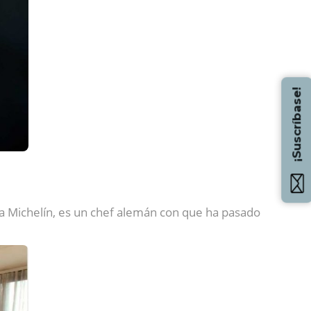
¡Suscríbase!
ella Michelín, es un chef alemán con que ha pasado