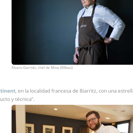
Álvaro Garrido, chef de Mina (BIlbao)
tinent
, en la localidad francesa de Biarritz, con una estr
cto y técnica”.