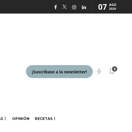
07
AGO
2026
0
¡Suscríbase a la newsletter!
AS
OPINIÓN
RECETAS