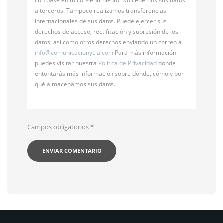
con base en tu consentimiento. No cedemos sus datos
a terceros. Tampoco realizamos transferencias
internacionales de sus datos. Puede ejercer sus
derechos de acceso, rectificación y supresión de los
datos, así como otros derechos enviando un correo a
info@
comunicacionycia.com
Para más información
puedes visitar nuestra
Política de Privacidad
donde
entontarás más información sobre dónde, cómo y por
qué almacenamos sus datos.
Campos obligatorios
*