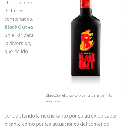
chupito o en
distintos
combinados,
BlackOut
es
un elixir para
la diversión,
que ha ido
BlackOut, el chupito picante para los más
atrevidos
conquistando la noche tanto por su atrevido sabor
picante como por las actuaciones del comando