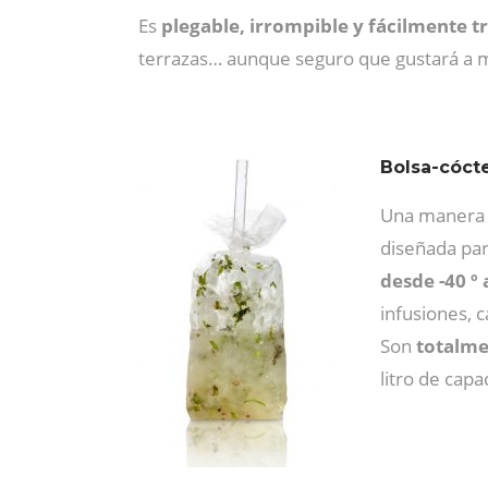
Es
plegable, irrompible y fácilmente t
terrazas… aunque seguro que gustará a 
Bolsa-cócte
Una manera or
diseñada par
desde -40 º 
infusiones, c
Son
totalme
litro de capa