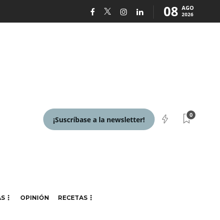
08
AGO
2026
0
¡Suscríbase a la newsletter!
AS
OPINIÓN
RECETAS