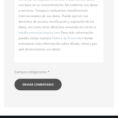
con base en tu consentimiento. No cedemos sus datos
a terceros. Tampoco realizamos transferencias
internacionales de sus datos. Puede ejercer sus
derechos de acceso, rectificación y supresión de los
datos, así como otros derechos enviando un correo a
info@
comunicacionycia.com
Para más información
puedes visitar nuestra
Política de Privacidad
donde
entontarás más información sobre dónde, cómo y por
qué almacenamos sus datos.
Campos obligatorios
*