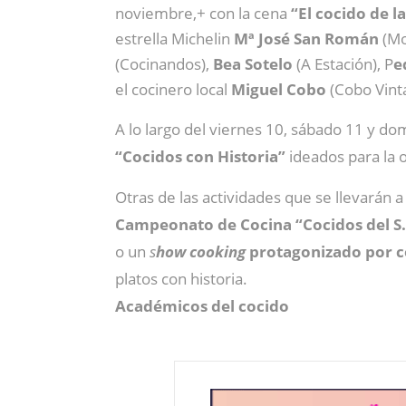
noviembre,+ con la cena
“El cocido de la
estrella Michelin
Mª José San Román
(Mo
(Cocinandos),
Bea Sotelo
(A Estación), P
e
el cocinero local
Miguel Cobo
(Cobo Vint
A lo largo del viernes 10, sábado 11 y do
“Cocidos con Historia”
ideados para la 
Otras de las actividades que se llevarán 
Campeonato de Cocina “Cocidos del S.X
o un
s
how cooking
protagonizado por co
platos con historia.
Académicos del cocido