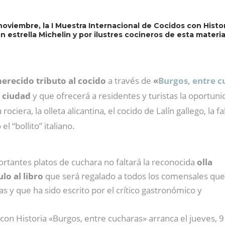
e noviembre, la I Muestra Internacional de Cocidos con Hist
n estrella Michelin y por ilustres cocineros de esta mater
erecido tributo al cocido
a través de
«
Burgos, entre c
a ciudad
y que ofrecerá a residentes y turistas la oportuni
a rociera, la olleta alicantina, el cocido de Lalín gallego, l
l “bollito” italiano.
ortantes platos de cuchara no faltará la reconocida
olla
lo al libro
que será regalado a todos los comensales que
s y que ha sido escrito por el crítico gastronómico y
 con Historia «Burgos, entre cucharas» arranca el jueves, 9