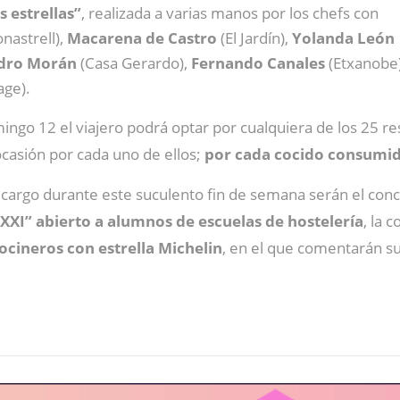
s estrellas”
, realizada a varias manos por los chefs con
nastrell),
Macarena de Castro
(El Jardín),
Yolanda León
dro Morán
(Casa Gerardo),
Fernando Canales
(Etxanobe)
age).
mingo 12 el viajero podrá optar por cualquiera de los 25 r
ocasión por cada uno de ellos;
por cada cocido consumido
a cargo durante este suculento fin de semana serán el con
XI” abierto a alumnos de escuelas de hostelería
, la 
cineros con estrella Michelin
, en el que comentarán su