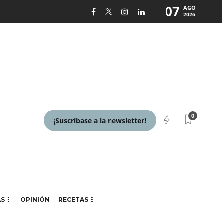
07
AGO
2026
0
¡Suscríbase a la newsletter!
AS
OPINIÓN
RECETAS