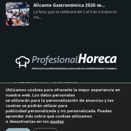
Alicante Gastronómica 2026 se...
La feria, que se celebrará del 2 al 5 de octubre en
IFA...
QUIÉNES SOMOS
PUBLICIDAD
Utilizamos cookies para ofrecerte la mejor experiencia en
nuestra web. Los datos personales
AVISO LEGAL
se utilizarán para la personalización de anuncios y las
cookies se podrán utilizar para
POLÍTICA DE COOKIES
publicidad personalizada y no personalizada. Puedes
aprender más sobre qué cookies utilizamos
POLÍTICA DE PRIVACIDAD
o desactivarlas en los
ajustes
.
¡Suscríbase!
CONTACTO