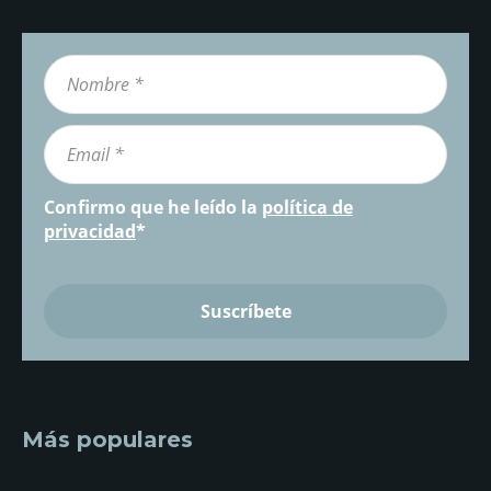
Confirmo que he leído la
política de
privacidad
*
Más populares