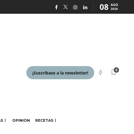
08
AGO
2026
0
¡Suscríbase a la newsletter!
AS
OPINIÓN
RECETAS