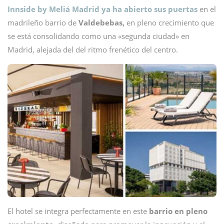
Innside by Meliá Madrid
ya ha abierto sus puertas
en el
madrileño barrio de
Valdebebas,
en pleno crecimiento que
se está consolidando como una «segunda ciudad» en
Madrid, alejada del del ritmo frenético del centro.
El hotel se integra perfectamente en este
barrio en pleno