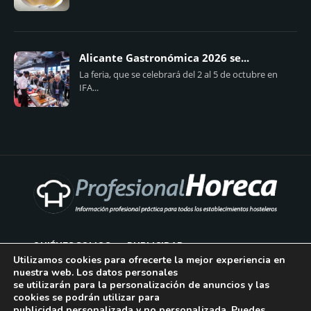
Alicante Gastronómica 2026 se...
La feria, que se celebrará del 2 al 5 de octubre en
IFA...
QUIÉNES SOMOS
PUBLICIDAD
Utilizamos cookies para ofrecerte la mejor experiencia en
nuestra web. Los datos personales
AVISO LEGAL
se utilizarán para la personalización de anuncios y las
cookies se podrán utilizar para
POLÍTICA DE COOKIES
publicidad personalizada y no personalizada. Puedes