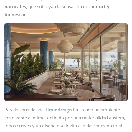
naturales
, que subrayan la sensación de
confort y
bienestar
.
Para la zona de spa,
Ilmiodesign
ha creado un ambiente
envolvente e íntimo, definido por una materialidad austera,
tonos suaves y un diseño que invita a la desconexión total.