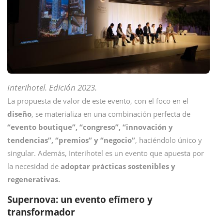
Interihotel. Edición 2023.
La propuesta de valor de este evento, con el foco en el
diseño
, se materializa en una combinación perfecta de
“evento boutique”, “congreso”, “innovación y
tendencias”, “premios” y “negocio”
, haciéndolo único y
singular. Además, Interihotel es un evento que apuesta por
la necesidad de
adoptar prácticas sostenibles y
regenerativas.
Supernova: un evento efímero y
transformador