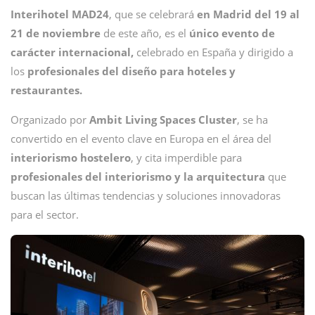
Interihotel MAD24
, que se celebrará
en Madrid del 19 al
21 de noviembre
de este año, es el
único evento de
carácter internacional,
celebrado en España y dirigido a
los
profesionales del diseño para hoteles y
restaurantes.
Organizado por
Ambit Living Spaces Cluster
, se ha
convertido en el evento clave en Europa en el área del
interiorismo hostelero
, y cita imperdible para
profesionales del interiorismo y la arquitectura
que
buscan las últimas tendencias y soluciones innovadoras
para el sector.