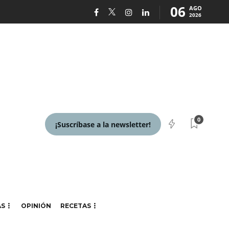
06
AGO
2026
0
¡Suscríbase a la newsletter!
AS
OPINIÓN
RECETAS