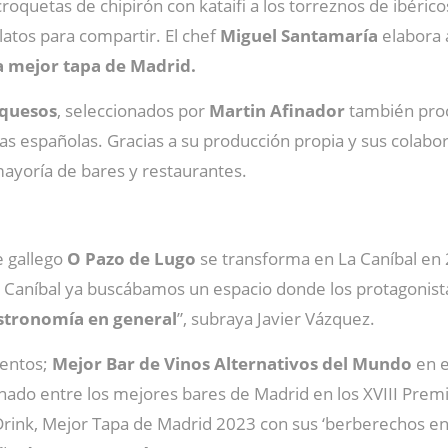
roquetas de chipirón con kataifi a los torreznos de ibéricos
latos para compartir. El chef
Miguel Santamaría
elabora 
a mejor tapa de Madrid.
 quesos
, seleccionados por
Martin Afinador
también proc
s españolas. Gracias a su producción propia y sus colabor
ayoría de bares y restaurantes.
e gallego
O Pazo de Lugo
se transforma en La Caníbal en
La Caníbal ya buscábamos un espacio donde los protagonist
astronomía en general
”, subraya Javier Vázquez.
ientos;
Mejor Bar de Vinos Alternativos del Mundo
en 
onado entre los mejores bares de Madrid en los XVIII Premi
rink, Mejor Tapa de Madrid 2023 con sus ‘berberechos e