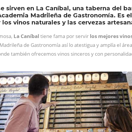
e sirven en La Caníbal, una taberna del b
a Academia Madrileña de Gastronomía. Es el
los vinos naturales y las cervezas artesan
umosa,
La Caníbal
tiene fama por servir
los mejores vinos
 Madrileña de Gastronomía así lo atestigua y amplía el áre
donde también ofrecemos vinos sinceros y con personalidad 