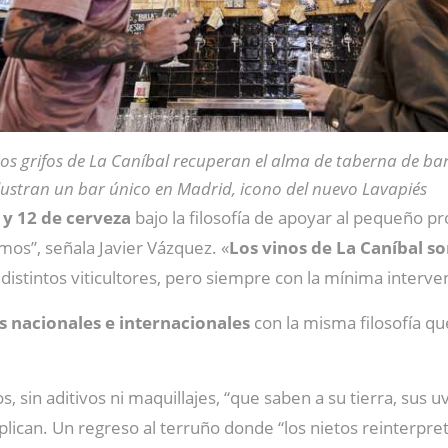
os grifos de La Caníbal recuperan el alma de taberna de bar
lustran un bar único en Madrid, icono del nuevo Lavapiés
o y 12 de cerveza
bajo la filosofía de apoyar al pequeño 
mos”, señala Javier Vázquez. «
Los vinos de La Caníbal so
istintos viticultores, pero siempre con la mínima interve
as nacionales e internacionales
con la misma filosofía qu
, sin aditivos ni maquillajes, “que saben a su tierra, sus u
ican. Un regreso al terruño donde “los nietos reinterpreta