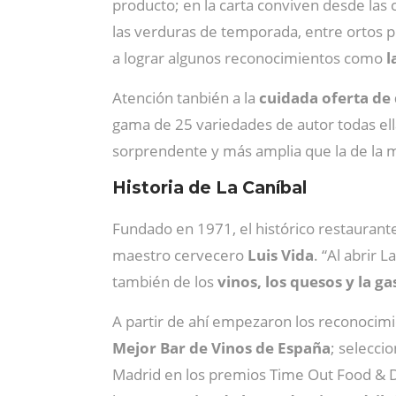
producto; en la carta conviven desde las c
las verduras de temporada, entre ortos p
a lograr algunos reconocimientos como
l
Atención tanbién a la
cuidada oferta de
gama de 25 variedades de autor todas ella
sorprendente y más amplia que la de la m
Historia de La Caníbal
Fundado en 1971, el histórico restaurant
maestro cervecero
Luis Vida
.
“Al abrir 
también de los
vinos, los quesos y la g
A partir de ahí empezaron los reconocim
Mejor Bar de Vinos de España
; selecci
Madrid en los premios Time Out Food & D