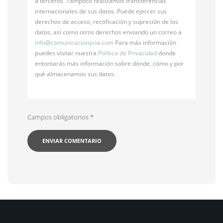
a terceros. Tampoco realizamos transferencias
internacionales de sus datos. Puede ejercer sus
derechos de acceso, rectificación y supresión de los
datos, así como otros derechos enviando un correo a
info@
comunicacionycia.com
Para más información
puedes visitar nuestra
Política de Privacidad
donde
entontarás más información sobre dónde, cómo y por
qué almacenamos sus datos.
Campos obligatorios
*