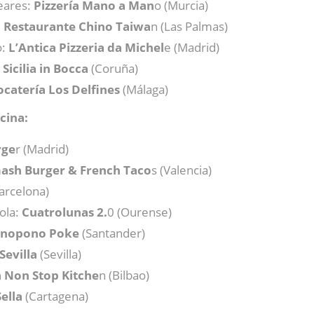
eares:
Pizzería Mano a Man
o (Murcia)
:
Restaurante Chino Taiwa
n (Las Palmas)
o:
L’Antica Pizzeria da Michel
e (Madrid)
:
Sicilia in Bocca
(Coruña)
ocatería Los Delfines
(Málaga)
cina:
rge
r (Madrid)
ash Burger & French Taco
s (Valencia)
arcelona)
ola:
Cuatrolunas 2.
0 (Ourense)
onopono Poke
(Santander)
Sevilla
(Sevilla)
 Non Stop Kitche
n (Bilbao)
Sella
(Cartagena)