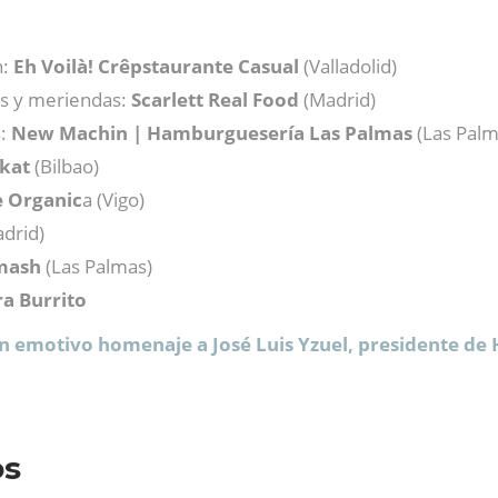
n:
Eh Voilà! Crêpstaurante Casual
(Valladolid)
s y meriendas:
Scarlett Real Food
(Madrid)
s:
New Machin | Hamburguesería Las Palmas
(Las Palm
kat
(Bilbao)
e Organic
a (Vigo)
drid)
mash
(Las Palmas)
ra Burrito
n emotivo homenaje a José Luis Yzuel, presidente de 
os