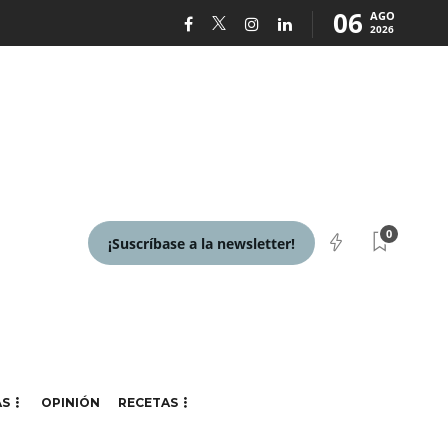
06
AGO
2026
0
¡Suscríbase a la newsletter!
AS
OPINIÓN
RECETAS