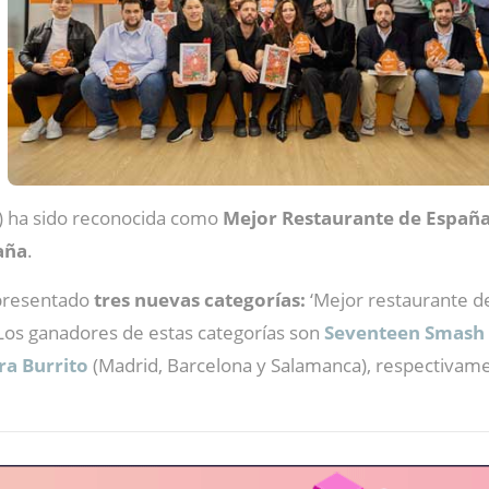
) ha sido reconocida como
Mejor Restaurante de España
aña
.
 presentado
tres nuevas categorías:
‘Mejor restaurante de
 Los ganadores de estas categorías son
Seventeen Smash 
ra Burrito
(Madrid, Barcelona y Salamanca),
respectivame