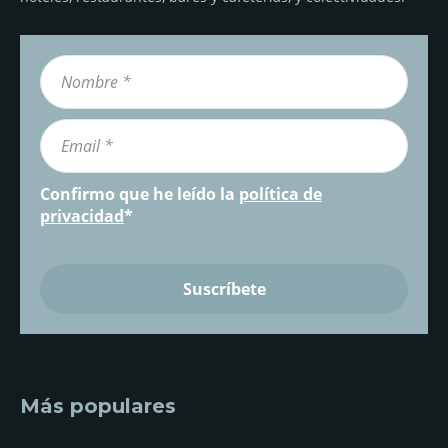
Confirmo que he leído la
política de
privacidad
*
Más populares