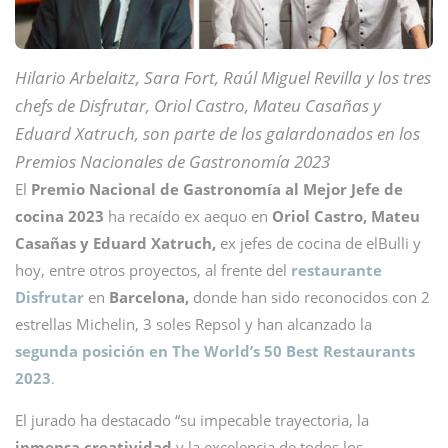
Hilario Arbelaitz, Sara Fort, Raúl Miguel Revilla y los tres
chefs de Disfrutar, Oriol Castro, Mateu Casañas y
Eduard Xatruch, son parte de los galardonados en los
Premios Nacionales de Gastronomía 2023
El
Premio Nacional de Gastronomía al Mejor Jefe de
cocina 2023
ha recaído ex aequo en
Oriol Castro, Mateu
Casañas y Eduard Xatruch,
ex jefes de cocina de elBulli y
hoy, entre otros proyectos, al frente del
restaurante
Disfrutar
en
Barcelona,
donde han sido reconocidos con 2
estrellas Michelin, 3 soles Repsol y han alcanzado la
segunda posición en The World’s 50 Best Restaurants
2023
.
El jurado ha destacado “su impecable trayectoria, la
inmensa creatividad
y la excelencia de todos los