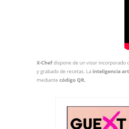
X-Chef
dispone de un visor incorporado c
y grabado de recetas. La
inteligencia art
mediante
código QR.