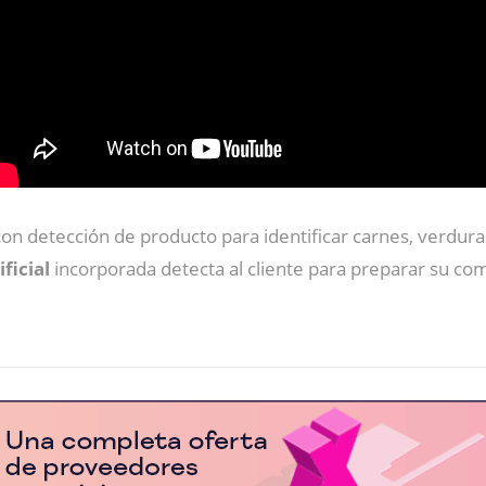
on detección de producto para identificar carnes, verdur
ificial
incorporada detecta al cliente para preparar su co