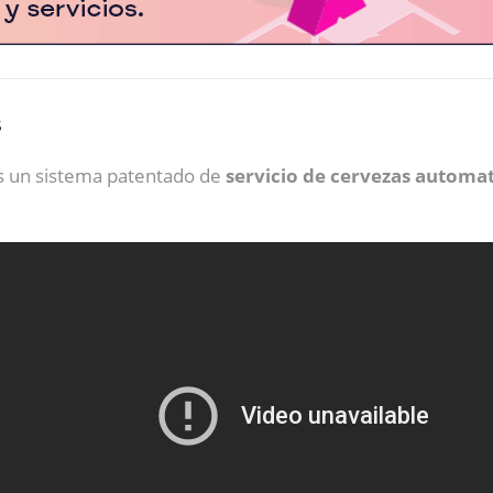
s
s un sistema patentado de
servicio de cervezas automa