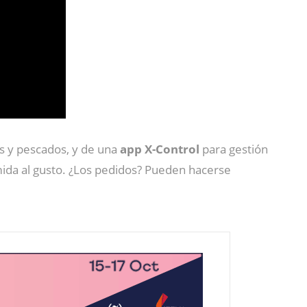
as y pescados, y de una
app X-Control
para gestión
mida al gusto. ¿Los pedidos? Pueden hacerse