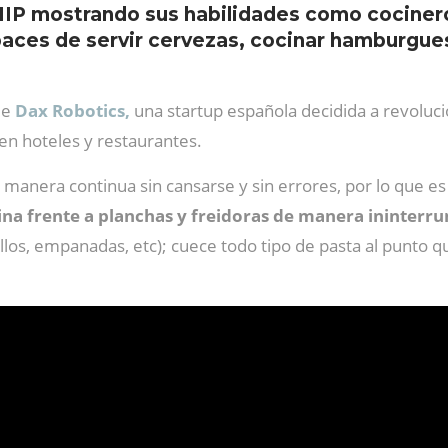
 HIP mostrando sus habilidades como cociner
paces de servir cervezas, cocinar hamburguesa
de
Dax Robotics,
una startup española decidida a revoluci
en hoteles y restaurantes.
manera continua sin cansarse y sin errores, por lo que es 
ina frente a planchas y freidoras de manera ininterr
dillos, empanadas, etc); cuece todo tipo de pasta al punto