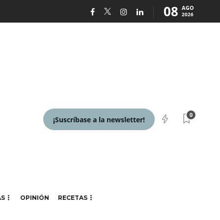
08
AGO
2026
0
¡Suscríbase a la newsletter!
AS
OPINIÓN
RECETAS