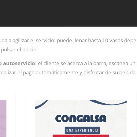
uda a agilizar el servicio: puede llenar hasta 10 vasos de
 pulsar el botón.
 autoservicio
: el cliente se acerca a la barra, escanea u
 realizar el pago automáticamente y disfrutar de su bebida.