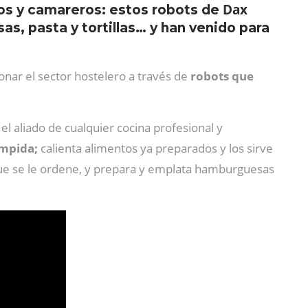
Dax
os y camareros: estos robots de
s, pasta y tortillas… y han venido para
onar el sector hostelero a través de
robots que
el aliado de cualquier cocina profesional y
umpida;
calienta alimentos ya preparados y los sirve
 que se le ordene, y prepara y emplata hamburguesas