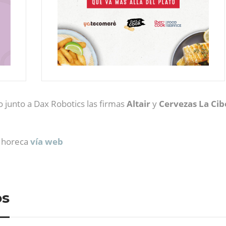
 junto a Dax Robotics las firmas
Altair
y
Cervezas La Cib
a horeca
vía web
os