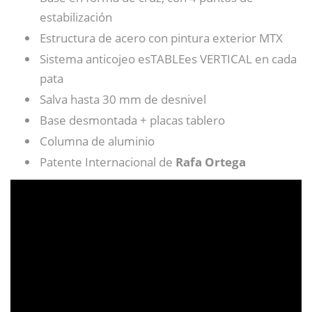
estabilización
Estructura de acero con pintura exterior MTX
Sistema anticojeo esTABLEes VERTICAL en cada
pata
Salva hasta 30 mm de desnivel
Base desmontada + placas tablero
Columna de aluminio
Patente Internacional de
Rafa Ortega