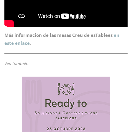
Más información de las mesas Creu de esTablees
en
este enlace
.
Vea también: