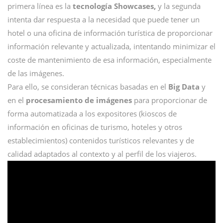
primera línea es la
tecnología Showcases,
y la segunda
intenta dar respuesta a la necesidad que puede tener un
hotel o una oficina de información turística de proporcionar
información relevante y actualizada, intentando minimizar el
coste de mantenimiento de esa información, especialmente
de las imágenes.
Para ello, se consideran técnicas basadas en el
Big Data
y
en el
procesamiento de imágenes
para proporcionar de
forma automatizada a los expositores (kioscos de
información en oficinas de turismo, hoteles y otros
establecimientos) contenidos turísticos relevantes y de
calidad adaptados al contexto y al perfil de los viajeros.