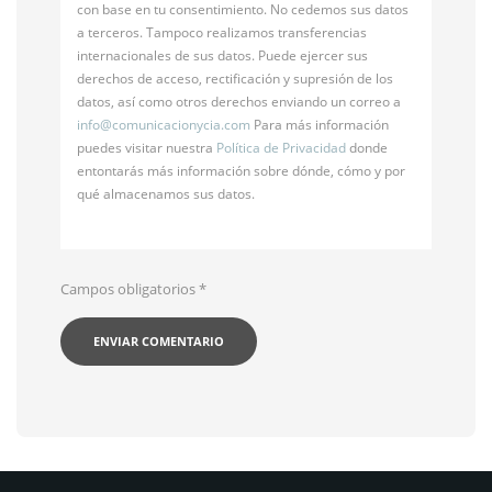
con base en tu consentimiento. No cedemos sus datos
a terceros. Tampoco realizamos transferencias
internacionales de sus datos. Puede ejercer sus
derechos de acceso, rectificación y supresión de los
datos, así como otros derechos enviando un correo a
info@
comunicacionycia.com
Para más información
puedes visitar nuestra
Política de Privacidad
donde
entontarás más información sobre dónde, cómo y por
qué almacenamos sus datos.
Campos obligatorios
*