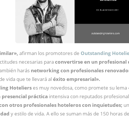
imilar»,
afirman los promotores de
Outstanding Hoteli
actitudes necesarias para
convertirse en un
profesional 
también harás
networking con profesionales renovadore
e vida que te llevará al
éxito empresarial».
ing Hoteliers
es muy novedosa, como promete su lema 
 presencial práctica
intensiva con reputados profesiona
con otros profesionales hoteleros con inquietudes;
un
idad
y estilo de vida. A ello se suman más de 150 horas d