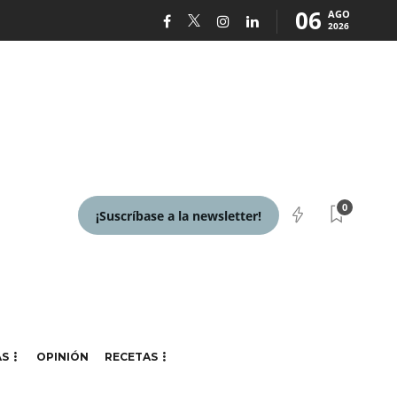
06
AGO
2026
0
¡Suscríbase a la newsletter!
AS
OPINIÓN
RECETAS