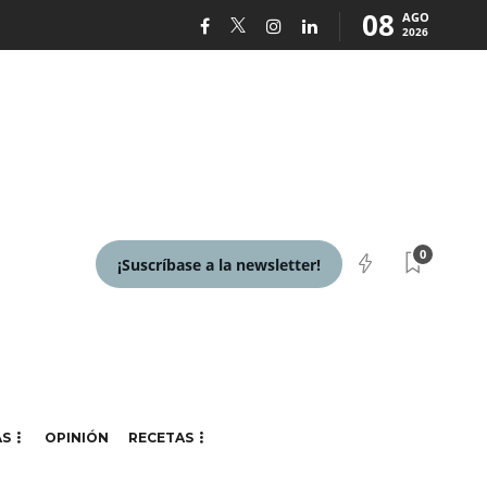
08
AGO
2026
0
¡Suscríbase a la newsletter!
AS
OPINIÓN
RECETAS