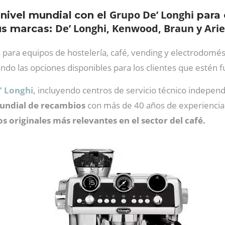
Grupo De’ Longhi
nivel mundial
con el
para 
De’ Longhi, Kenwood, Braun y Arie
us marcas:
 para equipos de hostelería, café, vending y electrodomés
do las opciones disponibles para los clientes que estén fue
 Longhi,
incluyendo centros de servicio técnico independi
undial de recambios
con más de 40 años de experiencia
s originales más relevantes en el sector del café.