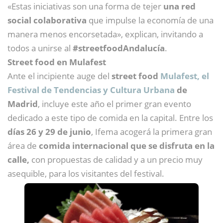
«Estas iniciativas son una forma de tejer
una red
social colaborativa
que impulse la economía de una
manera menos encorsetada», explican, invitando a
todos a unirse al
#streetfoodAndalucía
.
Street food en Mulafest
Ante el incipiente auge del
street food
Mulafest, el
Festival de Tendencias y Cultura Urbana
de
Madrid
, incluye este año el primer gran evento
dedicado a este tipo de comida en la capital. Entre los
días 26 y 29 de junio
, Ifema acogerá la primera gran
área de
comida internacional que se disfruta en la
calle,
con propuestas de calidad y a un precio muy
asequible, para los visitantes del festival.