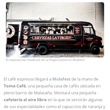
El espectacular foodtruck de La Virgen estará en Mulafest
El café espresso llegará a
Mulafest
de la mano de
Toma Café
, una pequeña casa de cafés ubicada en
pleno barrio de Malasaña. Montará una pequeña
cafetería al aire libre
en la que se servirán algunas
de sus especialidades como el capuccino de naranja y