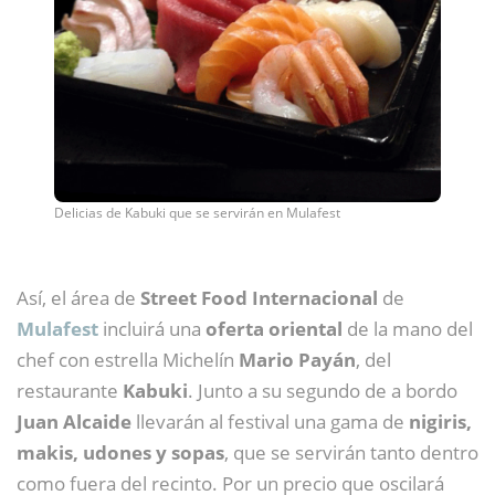
Delicias de Kabuki que se servirán en Mulafest
Así, el área de
Street Food Internacional
de
Mulafest
incluirá una
oferta oriental
de la mano del
chef con estrella Michelín
Mario Payán
, del
restaurante
Kabuki
. Junto a su segundo de a bordo
Juan Alcaide
llevarán al festival una gama de
nigiris,
makis, udones y sopas
, que se servirán tanto dentro
como fuera del recinto. Por un precio que oscilará