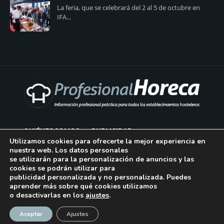
La feria, que se celebrará del 2 al 5 de octubre en
IFA...
QUIÉNES SOMOS
PUBLICIDAD
Utilizamos cookies para ofrecerte la mejor experiencia en
nuestra web. Los datos personales
AVISO LEGAL
se utilizarán para la personalización de anuncios y las
cookies se podrán utilizar para
POLÍTICA DE COOKIES
publicidad personalizada y no personalizada. Puedes
aprender más sobre qué cookies utilizamos
POLÍTICA DE PRIVACIDAD
o desactivarlas en los
ajustes
.
¡Suscríbase!
CONTACTO
Aceptar
Ajustes