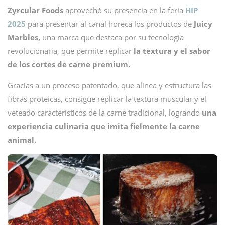
Zyrcular Foods
aprovechó su presencia en la feria
HIP
2025
para presentar al canal horeca los productos de
Juicy
Marbles,
una marca que destaca por su tecnología
revolucionaria, que permite replicar
la textura y el sabor
de los cortes de carne premium.
Gracias a un proceso patentado, que alinea y estructura las
fibras proteicas, consigue replicar la textura muscular y el
veteado característicos de la carne tradicional, logrando
una
experiencia culinaria que imita fielmente la carne
animal.