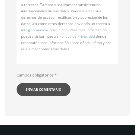
a terceros. Tampoco realizamos transferencias
internacionales de sus datos. Puede ejercer sus
derechos de acceso, rectificación y supresión de los
datos, así como otros derechos enviando un correo a
info@
comunicacionycia.com
Para más información
puedes visitar nuestra
Política de Privacidad
donde
entontarás más información sobre dónde, cómo y por
qué almacenamos sus datos.
Campos obligatorios
*