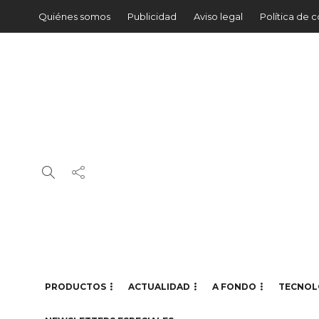
Quiénes somos
Publicidad
Aviso legal
Política de 
PRODUCTOS
ACTUALIDAD
A FONDO
TECNOL