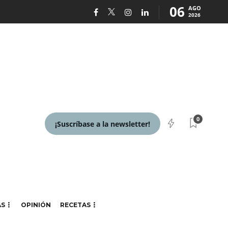
06
AGO
2026
0
¡Suscríbase a la newsletter!
AS
OPINIÓN
RECETAS