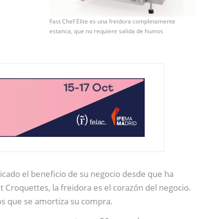
Fast Chef Elite es una freidora completamente
estanca, que no requiere salida de humos
icado el beneficio de su negocio desde que ha
t Croquettes, la freidora es el corazón del negocio.
los que se amortiza su compra.