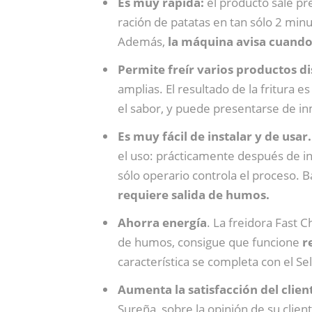
Es muy rápida:
el producto sale p
ración de patatas en tan sólo 2 min
Además,
la máquina avisa cuando 
Permite freír varios productos dis
amplias. El resultado de la fritura 
el sabor, y puede presentarse de inm
Es muy fácil de instalar y de usar.
el uso: prácticamente después de ins
sólo operario controla el proceso. 
requiere salida de humos.
Ahorra energía
. La freidora Fast C
de humos, consigue que funcione
r
característica se completa con el S
Aumenta la satisfacción del clien
Sureña, sobre la opinión de su client