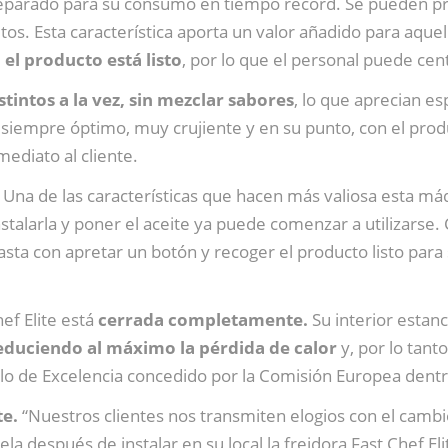
reparado para su consumo en tiempo récord. Se pueden p
utos. Esta característica aporta un valor añadido para aq
el producto está listo
, por lo que el personal puede cen
tintos a la vez, sin mezclar sabores
, lo que aprecian e
es siempre óptimo, muy crujiente y en su punto, con el pro
ediato al cliente.
Una de las características que hacen más valiosa esta máq
talarla y poner el aceite ya puede comenzar a utilizarse. 
Basta con apretar un botón y recoger el producto listo pa
hef Elite está
cerrada completamente.
Su interior estan
educiendo al máximo la pérdida de calor
y, por lo tant
ello de Excelencia concedido por la Comisión Europea den
te.
“Nuestros clientes nos transmiten elogios con el cambio
ela después de instalar en su local la freidora Fast Chef El