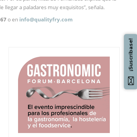
 de llegar a paladares muy exquisitos”, señala.
567
o en
info@
qualityfry.com
¡Suscríbase!