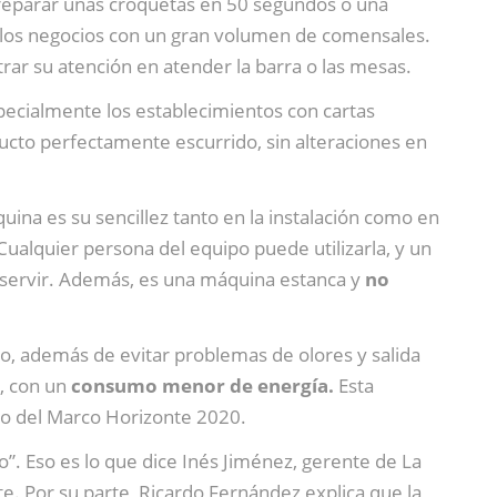
reparar unas croquetas en 50 segundos o una
uellos negocios con un gran volumen de comensales.
trar su atención en atender la barra o las mesas.
specialmente los establecimientos con cartas
ducto perfectamente escurrido, sin alteraciones en
uina es su sencillez tanto en la instalación como en
Cualquier persona del equipo puede utilizarla, y un
ra servir. Además, es una máquina estanca y
no
co, además de evitar problemas de olores y salida
o, con un
consumo menor de energía.
Esta
tro del Marco Horizonte 2020.
”. Eso es lo que dice Inés Jiménez, gerente de La
ite. Por su parte, Ricardo Fernández explica que la