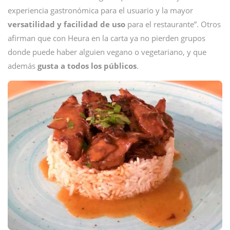
experiencia gastronómica para el usuario y la mayor
versatilidad y facilidad de uso
para el restaurante”. Otros
afirman que con Heura en la carta ya no pierden grupos
donde puede haber alguien vegano o vegetariano, y que
además
gusta a todos los públicos
.