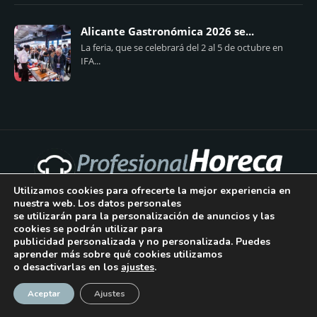
Alicante Gastronómica 2026 se...
La feria, que se celebrará del 2 al 5 de octubre en
IFA...
Utilizamos cookies para ofrecerte la mejor experiencia en
nuestra web. Los datos personales
se utilizarán para la personalización de anuncios y las
QUIÉNES SOMOS
PUBLICIDAD
cookies se podrán utilizar para
publicidad personalizada y no personalizada. Puedes
AVISO LEGAL
aprender más sobre qué cookies utilizamos
o desactivarlas en los
ajustes
.
POLÍTICA DE COOKIES
¡Suscríbase!
Aceptar
Ajustes
POLÍTICA DE PRIVACIDAD