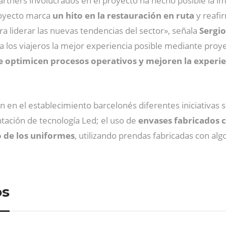
partners involucrados en el proyecto ha hecho posible la i
royecto marca
un hito en la restauración en ruta
y reafi
a liderar las nuevas tendencias del sector», señala
Sergi
 a los viajeros la mejor experiencia posible mediante pro
 optimicen procesos operativos y mejoren la experien
n el establecimiento barcelonés diferentes iniciativas s
ación de tecnología Led; el uso de
envases fabricados c
 de los uniformes
, utilizando prendas fabricadas con al
os