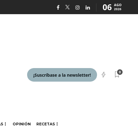
06
AGO
2026
0
¡Suscríbase a la newsletter!
AS
OPINIÓN
RECETAS