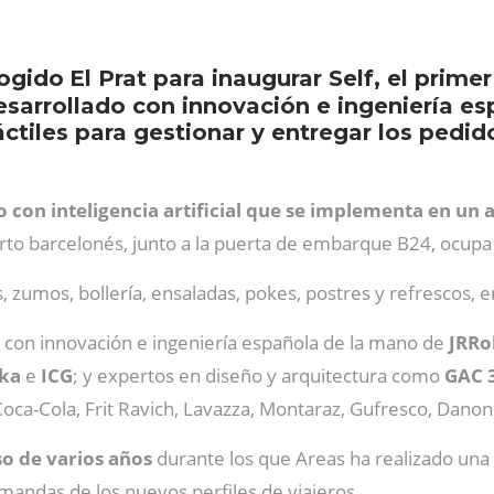
cogido
El Prat para inaugurar Self, el prim
sarrollado con innovación e ingeniería esp
áctiles para gestionar y entregar los ped
 con inteligencia artificial que se implementa en un
to barcelonés, junto a la puerta de embarque B24, ocupa
s, zumos, bollería, ensaladas, pokes, postres y refrescos,
 con
innovación e ingeniería española de la mano de
JRRo
uka
e
ICG
; y expertos en diseño y arquitectura como
GAC 
a-Cola, Frit Ravich, Lavazza, Montaraz, Gufresco, Danone
o de varios años
durante los que Areas ha realizado una
mandas de los nuevos perfiles de viajeros.