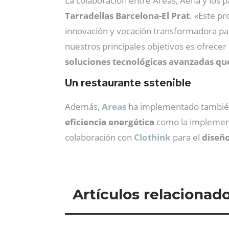
La colaboración entre Areas, Aena y los 
Tarradellas Barcelona-El Prat
. «Este p
innovación y vocación transformadora par
nuestros principales objetivos es ofrecer
soluciones tecnológicas avanzadas que
Un restaurante sstenible
Además,
Areas
ha implementado también e
eficiencia energética
como la implement
colaboración con
Clothink
para el
diseño
Artículos relacionad