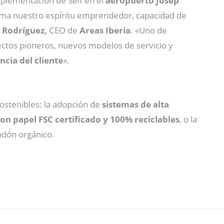
mplementación de Self en el
aeropuerto Josep
rma nuestro espíritu emprendedor, capacidad de
o Rodríguez
,
CEO de
Areas Iberia
. «Uno de
yectos pioneros, nuevos modelos de servicio y
cia del cliente
«.
ostenibles: la adopción de
sistemas de alta
on papel FSC certificado y 100% reciclables
, o la
godón orgánico.