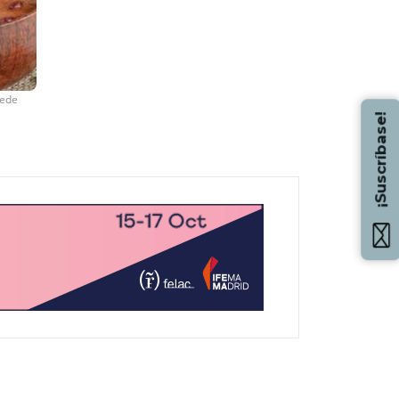
uede
¡Suscríbase!