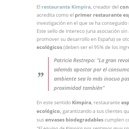
El
restaurante Kimpira
, creador del
con
acredita como el
primer restaurante es
investigación en el que se ha conseguido
Este sello de Intereco (una asociación sin
promover su desarrollo en España) se oto
ecológicos
(deben ser el 95% de los ingre
Patricia Restrepo: “La gran rev
además apostar por el consumo 
ambiente sea lo más inocuo posi
proximidad también”
En este sentido
Kimpira
, restaurante
esp
ecológico,
garantizando a sus clientes q
sus
envases biodegradables
cumplen c
“El equipo de Kimpira nos sentimos muy sat