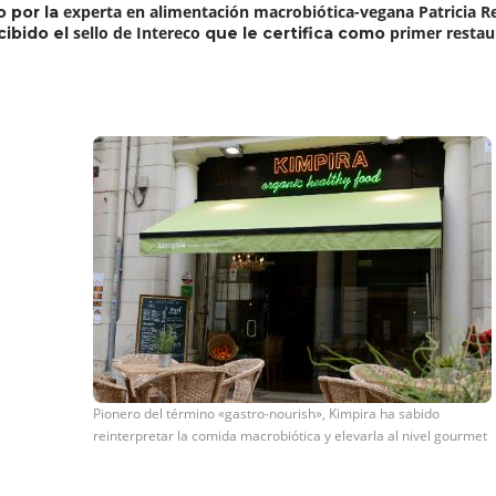
experta en alimentación macrobiótica-vegana Patricia R
o por la
sello de Intereco
primer restau
cibido el
que le certifica como
Pionero del término «gastro-nourish», Kimpira ha sabido
reinterpretar la comida macrobiótica y elevarla al nivel gourmet