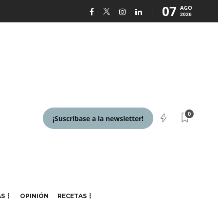
07
AGO
2026
0
¡Suscríbase a la newsletter!
AS
OPINIÓN
RECETAS