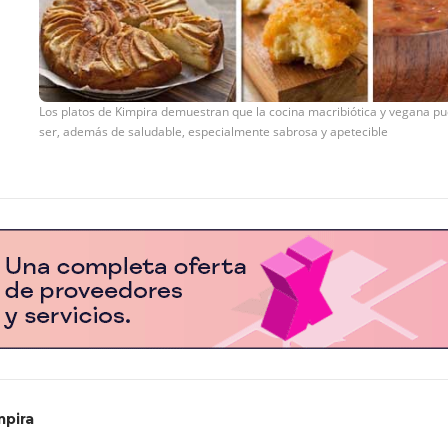
Los platos de Kimpira demuestran que la cocina macribiótica y vegana p
ser, además de saludable, especialmente sabrosa y apetecible
mpira