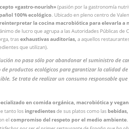
cepto «gastro-nourish»
(pasión por la gastronomía nutri
pañol 100% ecológico
. Ubicado en pleno centro de Valen
reinterpretar la cocina macrobiótica para elevarla a 
 ánimo de lucro que agrupa a las Autoridades Públicas de C
rga, tras
exhaustivas auditorías,
a aquellos restaurante
dientes que utilizan).
olución no pasa sólo por abandonar el suministro de c
de productos ecológicos para garantizar la calidad d
ble. Se trata de realizar un consumo responsable que pr
ecializado en comida orgánica, macrobiótica y vega
ue tanto los
ingredientes
de sus platos como las
bebidas
on el
compromiso del respeto por el medio ambiente
.
isfechos por ser el primer restaurante de España que ha obt