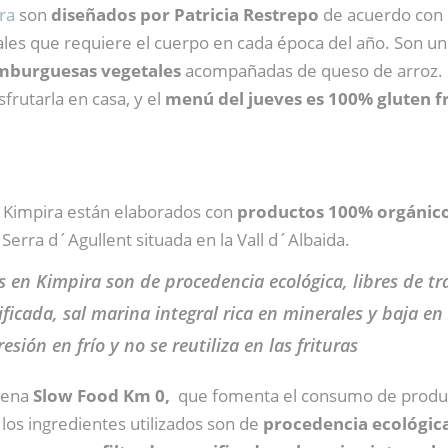
ra
son
diseñados por Patricia Restrepo
de acuerdo con 
ales que requiere el cuerpo en cada época del año. Son un “
burguesas vegetales
acompañadas de queso de arroz. Lo
rutarla en casa, y el
menú del jueves es 100% gluten f
e Kimpira están elaborados con
productos 100% orgánico
Serra d´Agullent situada en la Vall d´Albaida.
s en Kimpira son de procedencia ecológica, libres de tr
ficada, sal marina integral rica en minerales y baja en
esión en frío y no se reutiliza en las frituras
adena
Slow Food Km 0,
que fomenta el consumo de producto
los ingredientes utilizados son de
procedencia ecológica