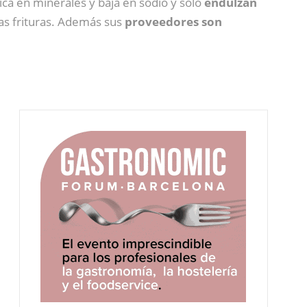
ica en minerales y baja en sodio y sólo
endulzan
 las frituras. Además sus
proveedores son