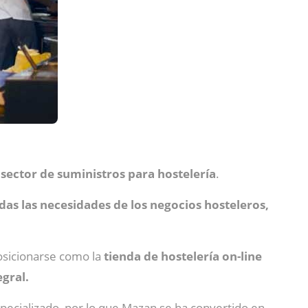
l
sector de suministros para hostelería
.
das las necesidades de los negocios hosteleros,
posicionarse como la
tienda de hostelería on-line
gral.
pecializado, por lo que Mazan se ha convertido en