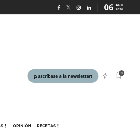
06
AGO
2026
0
¡Suscríbase a la newsletter!
AS
OPINIÓN
RECETAS