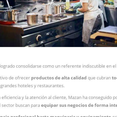
ogrado consolidarse como un referente indiscutible en e
etivo de ofrecer
productos de alta calidad
que cubran
to
grandes hoteles y restaurantes.
a eficiencia y la atención al cliente, Mazan ha conseguido 
l sector buscan para
equipar sus negocios de forma inte
naje profesional hasta maquinaria y equipamiento
es