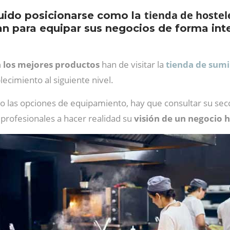
tienda de hostel
ido posicionarse como la
an para equipar sus negocios de forma in
n los mejores productos
han de visitar la
tienda de sumi
lecimiento al siguiente nivel.
o las opciones de equipamiento, hay que consultar su sec
 profesionales a hacer realidad su
visión de un negocio h