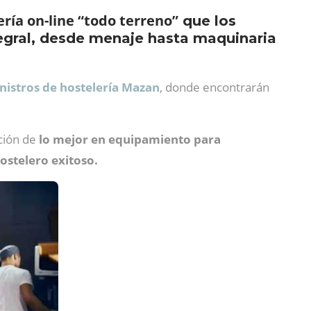
ería on-line “todo terreno”
que los
tegral, desde menaje hasta maquinaria
nistros de hostelería Mazan
, donde encontrarán
ción de
lo mejor en equipamiento para
ostelero exitoso.